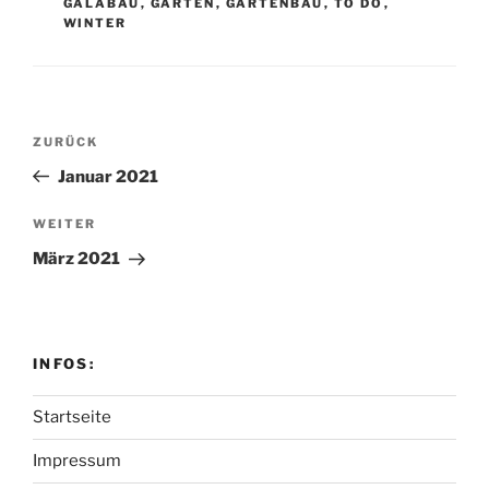
GALABAU
,
GARTEN
,
GARTENBAU
,
TO DO
,
WINTER
Beitragsnavigation
Vorheriger
ZURÜCK
Beitrag
Januar 2021
Nächster
WEITER
Beitrag
März 2021
INFOS:
Startseite
Impressum