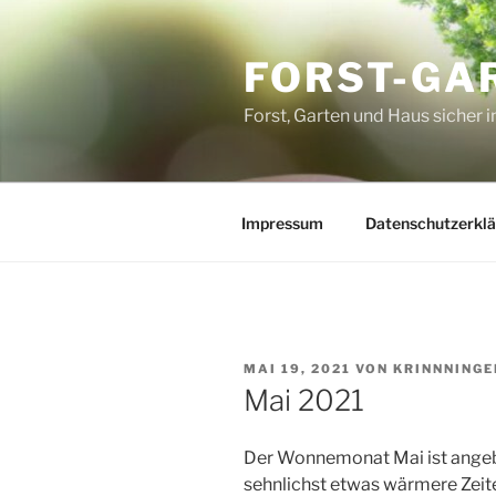
Zum
Inhalt
FORST-GA
springen
Forst, Garten und Haus sicher i
Impressum
Datenschutzerkl
VERÖFFENTLICHT
MAI 19, 2021
VON
KRINNNINGE
AM
Mai 2021
Der Wonnemonat Mai ist angeb
sehnlichst etwas wärmere Zeite