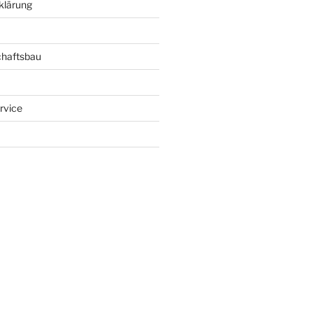
klärung
chaftsbau
rvice