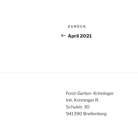
Beitragsnavigation
Vorheriger
ZURÜCK
Beitrag
April 2021
Forst-Garten- Krinninger
Inh. Krinninger R.
Schulstr. 30
941390 Breitenberg